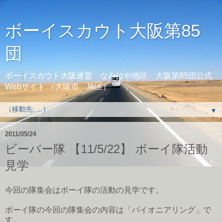
ボーイスカウト大阪第85
団
ボーイスカウト大阪連盟 なみはや地区 大阪第85団公式
Webサイト （大阪市 旭区）
▼
2011/05/24
ビーバー隊 【11/5/22】 ボーイ隊活動
見学
今回の隊集会はボーイ隊の活動の見学です。
ボーイ隊の今回の隊集会の内容は「パイオニアリング」で
す。