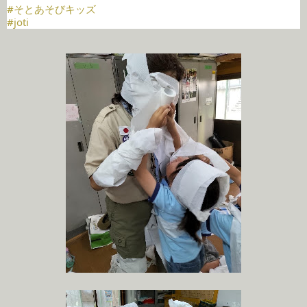
#そとあそびキッズ
#joti