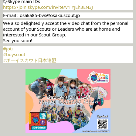
◎Skype main IDs
https://join.skype.com/invite/v1lYJEh3EN3J
E-mail : osaka85-bvs@osaka.scout.jp
We also delightedly accept the Video chat from the personal
account of your Scouts or Leaders who are at home and
interested in our Scout Group.
See you soon!
#joti
#boyscout
#ボーイスカウト日本連盟