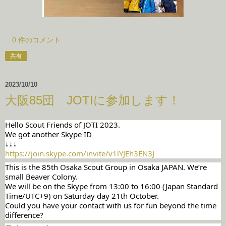
0 件のコメント:
共有
2023/10/10
大阪85団 JOTIに参加します！
Hello Scout Friends of JOTI 2023.
We got another Skype ID
↓↓↓
https://join.skype.com/invite/v1lYJEh3EN3J
This is the 85th Osaka Scout Group in Osaka JAPAN. We’re
small Beaver Colony.
We will be on the Skype from 13:00 to 16:00 (Japan Standard
Time/UTC+9) on Saturday day 21th October.
Could you have your contact with us for fun beyond the time
difference?