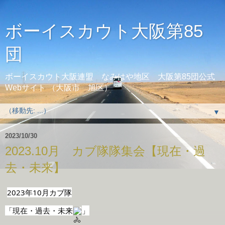
ボーイスカウト大阪第85
団
ボーイスカウト大阪連盟 なみはや地区 大阪第85団公式
Webサイト （大阪市 旭区）
▼
2023/10/30
2023.10月 カブ隊隊集会【現在・過
去・未来】
2023年10月カブ隊
「現在・過去・未来
」