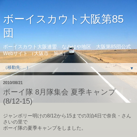
ボーイスカウト大阪第85
団
ボーイスカウト大阪連盟 なみはや地区 大阪第85団公式
Webサイト （大阪市 旭区）
▼
2010/08/21
ボーイ隊 8月隊集会 夏季キャンプ
(8/12-15)
ジャンボリー明けの8/12から15までの3泊4日で奈良・さん
さいの里で
ボーイ隊の夏季キャンプをしました。