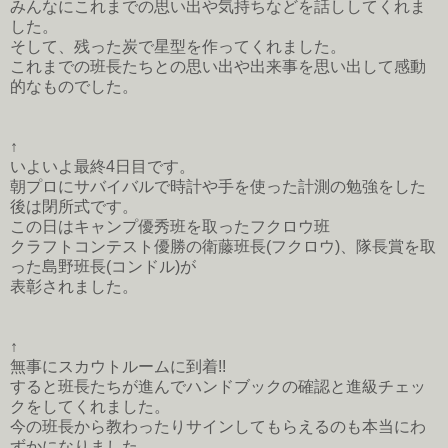
みんなにこれまでの思い出や気持ちなどを話ししてくれま
した。
そして、残った炭で星型を作ってくれました。
これまでの班長たちとの思い出や出来事を思い出して感動
的なものでした。
↑
いよいよ最終4日目です。
朝プロにサバイバルで時計や手を使った計測の勉強をした
後は閉所式です。
この日はキャンプ優秀班を取ったフクロウ班
クラフトコンテスト優勝の衛藤班長(フクロウ)、隊長賞を取
った島野班長(コンドル)が
表彰されました。
↑
無事にスカウトルームに到着!!
すると班長たちが進んでハンドブックの確認と進級チェッ
クをしてくれました。
今の班長から教わったりサインしてもらえるのも本当にわ
ずかになりました。