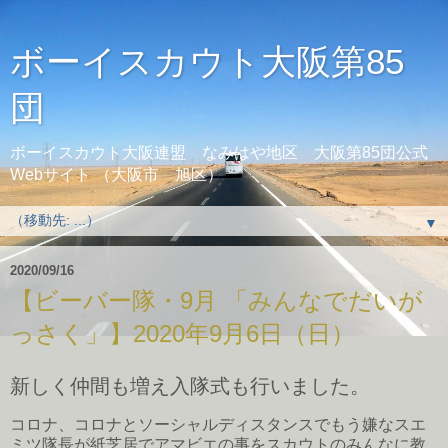
ボーイスカウト大阪第85
団
ボーイスカウト大阪連盟 なみはや地区 大阪第85団公式
Webサイト （大阪市 旭区）
▼
2020/09/16
【ビーバー隊・9月 「みんなでだいが
っさく」】2020年9月6日（日）
新しく仲間も増え入隊式も行いました。
コロナ、コロナとソーシャルディスタンスでもう嫌なスエ
ミツ隊長が紙芝居でアマビエの事をスカウトのみんなに教