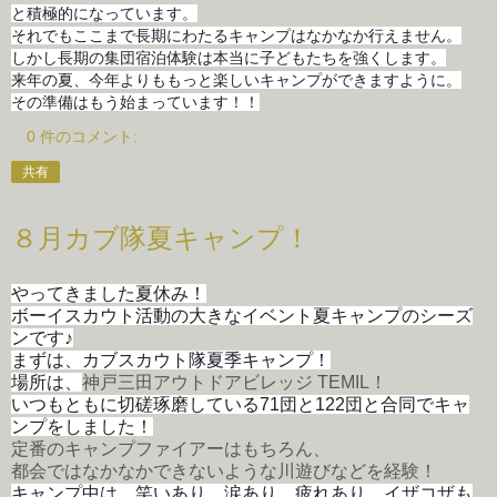
と積極的になっています。
それでもここまで長期にわたるキャンプはなかなか行えません。
しかし長期の集団宿泊体験は本当に子どもたちを強くします。
来年の夏、今年よりももっと楽しいキャンプができますように。
その準備はもう始まっています！！
0 件のコメント:
共有
８月カブ隊夏キャンプ！
やってきました夏休み！
ボーイスカウト活動の大きなイベント夏キャンプのシーズ
ンです♪
まずは、カブスカウト隊夏季キャンプ！
場所は、
神戸三田アウトドアビレッジ TEMIL！
いつもともに切磋琢磨している71団と122団と合同でキャ
ンプをしました！
定番のキャンプファイアーはもちろん、
都会ではなかなかできないような川遊びなどを経験！
キャンプ中は、笑いあり、涙あり、疲れあり、イザコザも