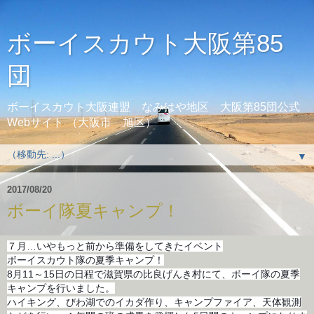
ボーイスカウト大阪第85
団
ボーイスカウト大阪連盟 なみはや地区 大阪第85団公式
Webサイト （大阪市 旭区）
▼
2017/08/20
ボーイ隊夏キャンプ！
７月…いやもっと前から準備をしてきたイベント
ボーイスカウト隊の夏季キャンプ！
8月11～15日の日程で滋賀県の比良げんき村にて、ボーイ隊の夏季
キャンプを行いました。
ハイキング、びわ湖でのイカダ作り、キャンプファイア、天体観測