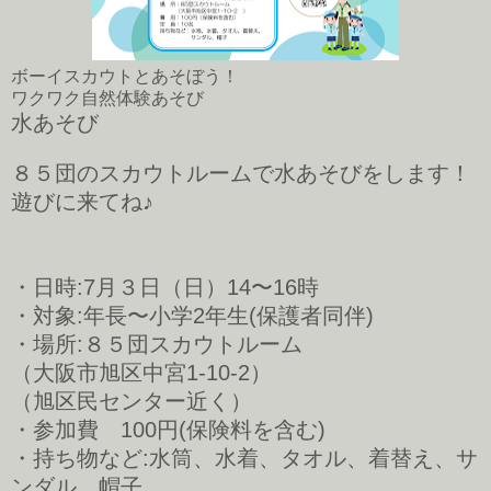
ボーイスカウトとあそぼう！
ワクワク自然体験あそび
水あそび
８５団のスカウトルームで水あそびをします！
遊びに来てね♪
・日時:7月３日（日）14〜16時
・対象:年長〜小学2年生(保護者同伴)
・場所:８５団スカウトルーム
（大阪市旭区中宮1-10-2）
（旭区民センター近く）
・参加費 100円(保険料を含む)
・持ち物など:水筒、水着、タオル、着替え、サ
ンダル、帽子