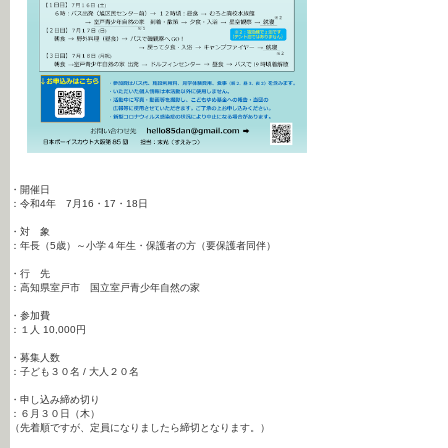
・開催日
：令和4年 7月16・17・18日
・対 象
：年長（5歳）～小学４年生・保護者の方（要保護者同伴）
・行 先
：高知県室戸市 国立室戸青少年自然の家
・参加費
：１人 10,000円
・募集人数
：子ども３０名 / 大人２０名
・申し込み締め切り
：６月３０日（木）
（先着順ですが、定員になりましたら締切となります。）