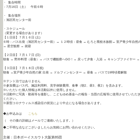
・ 集合時間
：7月16日（土） 午前６時
・ 集合場所
：旭区民センター前
・スケジュール
（変更する場合があります）
【１日目】７月１６日 (土)
６時：バス出発（旭区民センター前）→ １２時頃：昼食 → むろと廃校水族館→ 室戸青少年自然
→ 星空観察 → 就寝
【２日目】７月１７日 (日)
朝食 → 野外料理（昼食）→ バスで磯観察へGO！→ 戻って夕食・入浴 → キャンプファイヤー →
【３日目】７月１８日 (月祝)
朝食 →室戸青少年自然の家 出発 → ドルフィンセンター → 昼食 → バスで19時頃着解散
※テント泊ではありません
※参加費はバス代、施設利用料、見学体験費用、食事（朝2、
昼3、夜2）を含みます。
※いただいた個人情報は本活動以外に使用しません。
※活動中に写真・動画等を撮影し、こどもゆめ基金への報告・
当団の広報等に使用させていただ
ください。
※
新型コロナウィルス感染症の状況により中止になる場合があります
。
◆お申込みは
こちら
（ その後の詳細はメールでご連絡いたします。）
◆ご不明な点などございましたらお気軽にお問い合わせください。
主催：日本ボーイスカウト大阪第85団