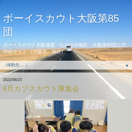
ボーイスカウト大阪第85
団
ボーイスカウト大阪連盟 なみはや地区 大阪第85団公式
Webサイト （大阪市 旭区）
▼
2022/06/23
6月カブスカウト隊集会