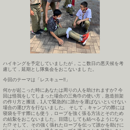
ハイキングを予定していましたが，ここ数日の悪天候を考
慮して，延期とし隊集会をおこないまし た。
今回のテーマは「レスキュー!!」
何かが起こった時にあなたは周りの人を助けれますか? 今
回は怪我をしてしまった場合の三角巾の使い方，急造担架
の作り方と搬送，1人で緊急的に誰かを運ばないといけない
場合の運び方を行ないました。 そして，キャンプの際には
寝袋を干す際にも使う，ロープを強く張る方法とそのため
の結紮をおこないました。目隠ししても結べるようになっ
た!? そして、その強く張れたロープを伝って誰かを助けに