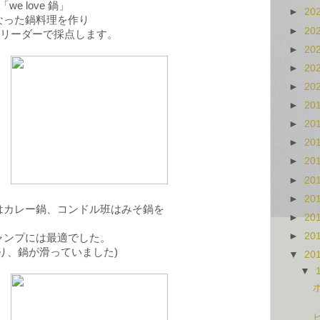
e love 鍋」
►
20
なった鍋料理を作り
►
20
とリーダーで採点します。
►
20
►
20
►
20
►
20
►
20
►
20
►
20
►
20
►
20
はカレー鍋、コンドル班はみそ鍋を
►
20
。
►
20
ャンプには最適でした。
り、鍋が滑っていました)
▼
20
▼
ビ