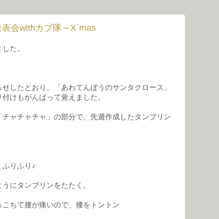
発表会withカブ隊～X`mas
ました。
。
らせしたとおり、「あわてんぼうのサンタクロース」
り付けもがんばって覚えました。
「チャチャチャ」の部分で、先週作成したタンブリン
ふりふり♪
ようにタンブリンをたたく。
っこちて腰が痛いので、腰をトントン