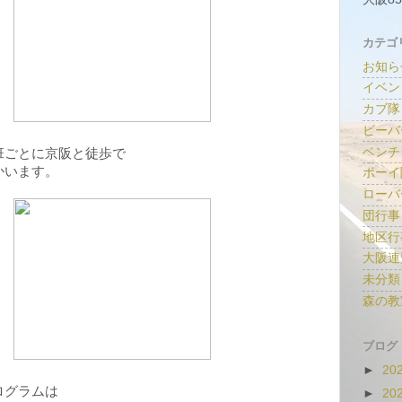
カテゴ
お知ら
イベン
カブ隊
ビーバ
ベンチ
班ごとに京阪と徒歩で
かいます。
ボーイ
ローバ
団行事
地区行
大阪連
未分類
森の教
ブログ
►
20
ログラムは
►
20