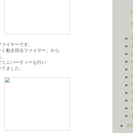
►
ファイヤーです。
►
かく動き回るファイヤー」から
►
た。
►
でミニパーティーも行い
いてました。
►
►
►
►
►
►
►
►
20