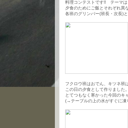
料理コンテストです!! テーマは「w
夕食のためにご飯とそれぞれ異
各班のグリンバー(班長・次長)
フクロウ班はおでん、キツネ班
この日の夕食として作りました
とてつもなく寒かった今回のキ
(→テーブルの上の水がすぐに凍