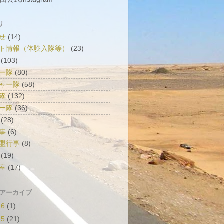
リ
せ
(14)
ト情報（体験入隊等）
(23)
(103)
ー隊
(80)
ャー隊
(58)
隊
(132)
ー隊
(36)
(28)
事
(6)
盟行事
(8)
(19)
室
(17)
 アーカイブ
26
(1)
25
(21)