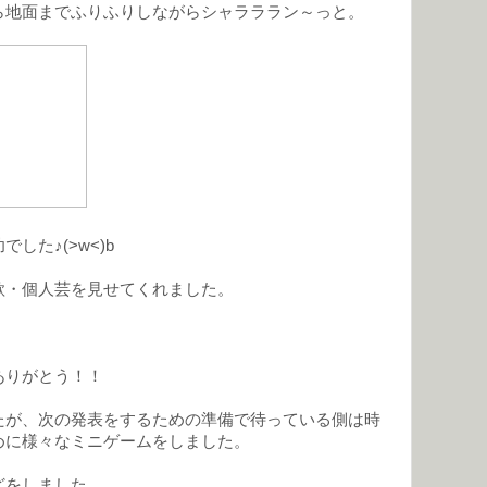
ら地面までふりふりしながらシャラララン～っと。
した♪(>w<)b
歌・個人芸を見せてくれました。
ありがとう！！
たが、次の発表をするための準備で待っている側は時
めに様々なミニゲームをしました。
どをしました。