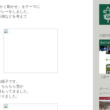
にかく動かせ」をテーマに
リレーをしました。
歩測などを考えて
大阪8
（ボー
の様子です。
くちらちら雪が
ボーイ
積もってきました。
ムペー
なりました。