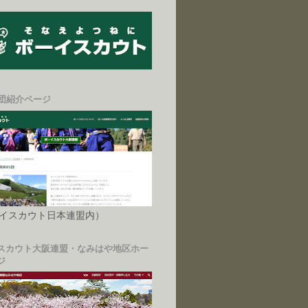
5団紹介ページ
イスカウト日本連盟内）
スカウト大阪連盟・なみはや地区ホー
ジ