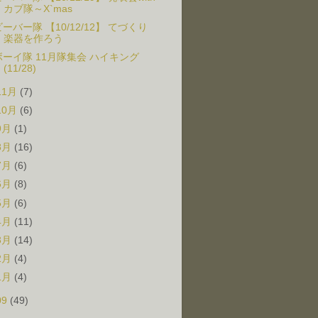
カブ隊～X`mas
ビーバー隊 【10/12/12】 てづくり
楽器を作ろう
ボーイ隊 11月隊集会 ハイキング
(11/28)
11月
(7)
10月
(6)
9月
(1)
8月
(16)
7月
(6)
6月
(8)
5月
(6)
4月
(11)
3月
(14)
2月
(4)
1月
(4)
09
(49)