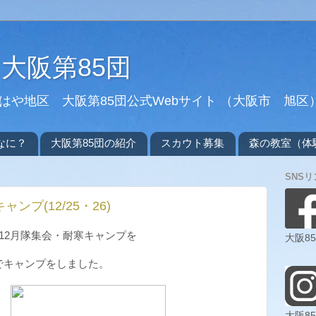
大阪第85団
や地区 大阪第85団公式Webサイト （大阪市 旭区
なに？
大阪第85団の紹介
スカウト募集
森の教室（体
SNSリ
ンプ(12/25・26)
隊の12月隊集会・耐寒キャンプを
大阪85
。
でキャンプをしました。
大阪85