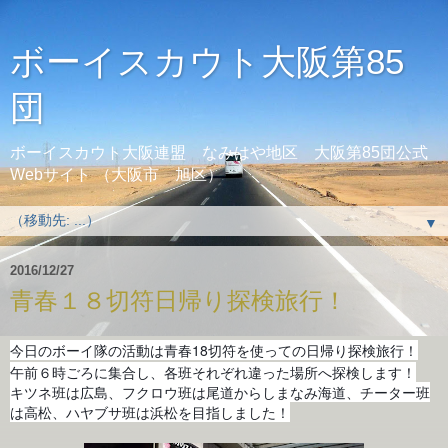
ボーイスカウト大阪第85
団
ボーイスカウト大阪連盟 なみはや地区 大阪第85団公式
Webサイト （大阪市 旭区）
▼
2016/12/27
青春１８切符日帰り探検旅行！
今日のボーイ隊の活動は青春18切符を使っての日帰り探検旅行！
午前６時ごろに集合し、
各班それぞれ違った場所へ探検します！
キツネ班は広島、
フクロウ班は尾道からしまなみ海道
、チーター班
は高松、
ハヤブサ班は浜松
を目指しました！