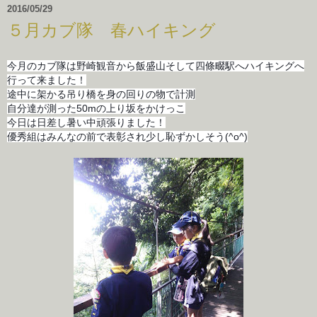
2016/05/29
５月カブ隊 春ハイキング
今月のカブ隊は野崎観音から飯盛山そして四條畷駅へハイキングへ
行って来ました！
途中に架かる吊り橋を身の回りの物で計測
自分達が測った50mの上り坂をかけっこ
今日は日差し暑い中頑張りました！
優秀組はみんなの前で表彰され少し恥ずかしそう(^o^)