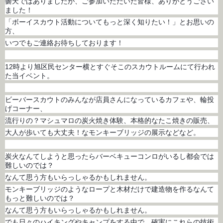
曇天ではありましたが、ご参加いただいた皆様、ありがとうござい
ました！
「ボーイスカウト活動についてもっと深く知りたい！」とお思いの
方、
いつでもご連絡お待ちしております！
12時より旭区民センター横とすぐそこのスカウトルームにて行われ
た当イベント。
ビーバースカウトのみんなが店員さんになっているカフェや、輪投
げコーナー、
流行りの？マシュマロの炭火焼き体験、本格的なたこ焼きの販売、
大人が歩いても大丈夫！なモンキーブリッジの展示などなど。
炭火なんてしようと思ったらバーベキューコンロがいるし都会では
難しいのでは？
なんて思う方もいらっしゃるかもしれません。
モンキーブリッジのようなロープと木材だけで建造物を作るなんて
もっと難しいのでは？
なんて思う方もいらっしゃるかもしれません。
でも日々のハイキングやキャンプをする中で、確実にこれらの技術