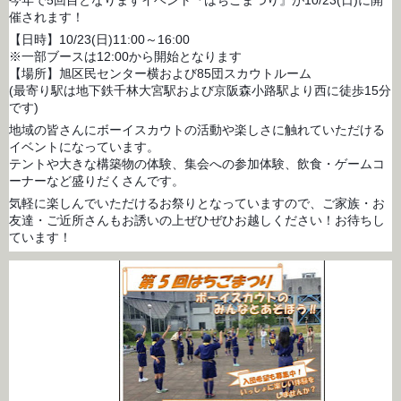
今年で5回目となりますイベント『はちごまつり』が10/23(日)に開
催されます！
【日時】10/23(日)11:00～16:00
※一部ブースは12:00から開始となります
【場所】旭区民センター横および85団スカウトルーム
(最寄り駅は地下鉄千林大宮駅および京阪森小路駅より西に徒歩15分
です)
地域の皆さんにボーイスカウトの活動や楽しさに触れていただける
イベントになっています。
テントや大きな構築物の体験、集会への参加体験、飲食・ゲームコ
ーナーなど盛りだくさんです。
気軽に楽しんでいただけるお祭りとなっていますので、ご家族・お
友達・ご近所さんもお誘いの上ぜひぜひお越しください！お待ちし
ています！