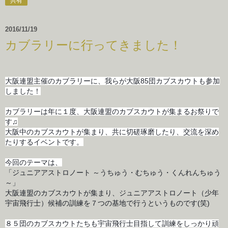
共有
2016/11/19
カブラリーに行ってきました！
大阪連盟主催のカブラリーに、我らが
大阪85団カブスカウトも参加
しました！
カブラリーは年に１度、大阪連盟のカブスカウトが集まるお祭りで
す♫
大阪中のカブスカウトが集まり、共に切磋琢磨したり、交流を深め
たりするイベントです。
今回のテーマは、
「ジュニアアストロノート ～うちゅう・むちゅう・くんれんちゅう
～」
大阪連盟のカブスカウトが集まり、
ジュニアアストロノート
（少年
宇宙飛行士）候補の訓練を７つの基地で行うというものです(笑)
８５団のカブスカウトたちも宇宙飛行士目指して訓練をしっかり頑