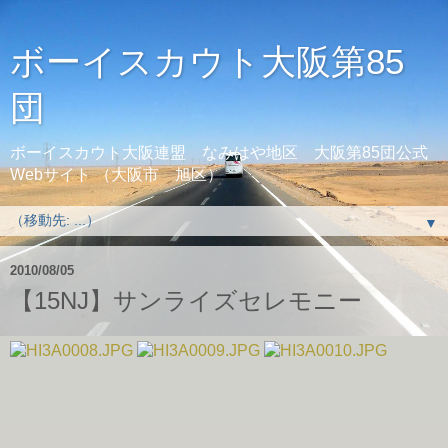
ボーイスカウト大阪第85
団
ボーイスカウト大阪連盟 なみはや地区 大阪第85団公式
Webサイト （大阪市 旭区）
▼
2010/08/05
【15NJ】サンライズセレモニー