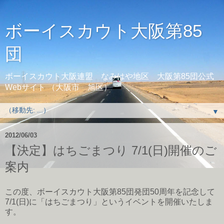
ボーイスカウト大阪第85
団
ボーイスカウト大阪連盟 なみはや地区 大阪第85団公式
Webサイト （大阪市 旭区）
▼
2012/06/03
【決定】はちごまつり 7/1(日)開催のご
案内
この度、ボーイスカウト大阪第85団発団50周年を記念して
7/1(日)に「はちごまつり」というイベントを開催いたしま
す。