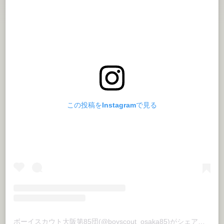
この投稿をInstagramで見る
ボーイスカウト大阪第85団(@boyscout_osaka85)がシェアした投稿