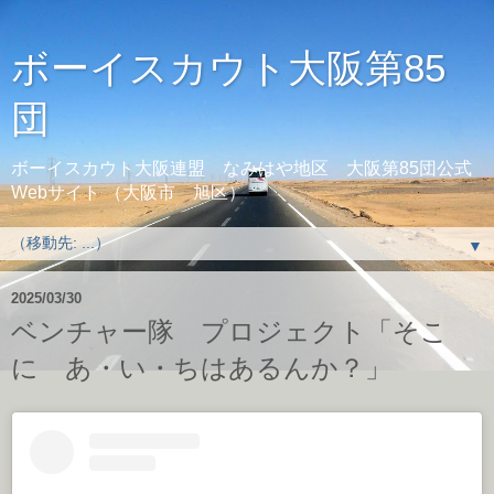
ボーイスカウト大阪第85
団
ボーイスカウト大阪連盟 なみはや地区 大阪第85団公式
Webサイト （大阪市 旭区）
▼
2025/03/30
ベンチャー隊 プロジェクト「そこ
に あ・い・ちはあるんか？」