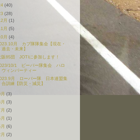
24
(40)
23
(28)
12月
(1)
11月
(5)
10月
(4)
2023.10月 カブ隊隊集会【現在・
過去・未来】
大阪85団 JOTIに参加します！
2023/10/1 ビーバー隊集会 ハロ
ウィンパーティー
2023.9月 ローバー隊 日本連盟集
合訓練【防災・減災】
9月
(3)
8月
(3)
7月
(2)
6月
(1)
5月
(6)
2月
(2)