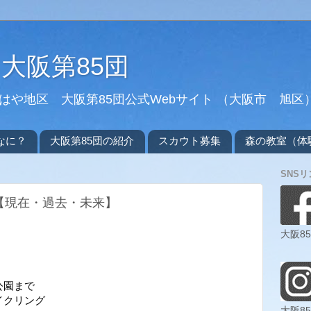
大阪第85団
や地区 大阪第85団公式Webサイト （大阪市 旭区
なに？
大阪第85団の紹介
スカウト募集
森の教室（体
SNSリ
会【現在・過去・未来】
大阪85
公園まで
イクリング
大阪85