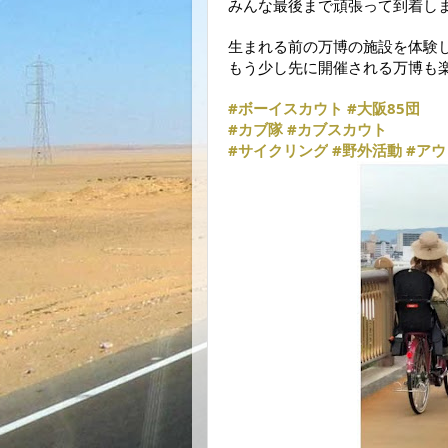
みんな最後まで頑張って到着し
生まれる前の万博の施設を体験
もう少し先に開催される万博も
#ボーイスカウト
#大阪85団
#カブ隊
#カブスカウト
#サイクリング
#野外活動
#ア