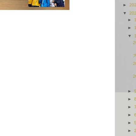
►
20
▼
20
►
►
▼
►
►
►
►
►
►