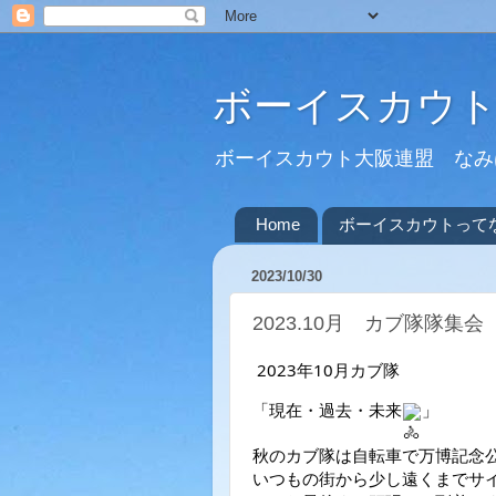
ボーイスカウト
ボーイスカウト大阪連盟 なみは
Home
ボーイスカウトって
2023/10/30
2023.10月 カブ隊隊集
2023年10月カブ隊
「現在・過去・未来
」
秋のカブ隊は自転車で万博記念
いつもの街から少し遠くまでサ