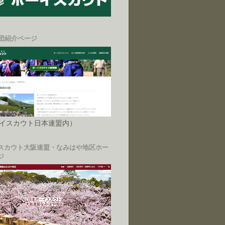
5団紹介ページ
イスカウト日本連盟内）
スカウト大阪連盟・なみはや地区ホー
ジ