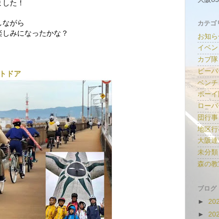
ました！
しながら
カテゴ
楽しみになったかな？
お知ら
イベン
カブ隊
ビーバ
ウトドア
ベンチ
ボーイ
ローバ
団行事
地区行
大阪連
未分類
森の教
ブログ
►
20
►
20