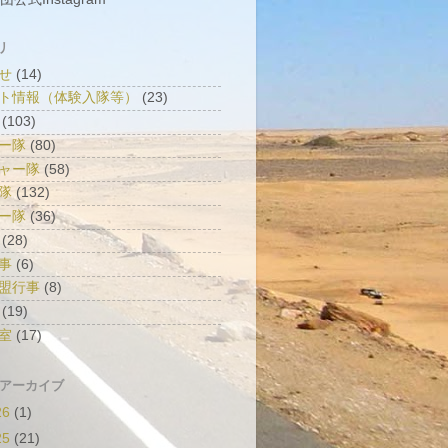
リ
せ
(14)
ト情報（体験入隊等）
(23)
(103)
ー隊
(80)
ャー隊
(58)
隊
(132)
ー隊
(36)
(28)
事
(6)
盟行事
(8)
(19)
室
(17)
 アーカイブ
26
(1)
25
(21)