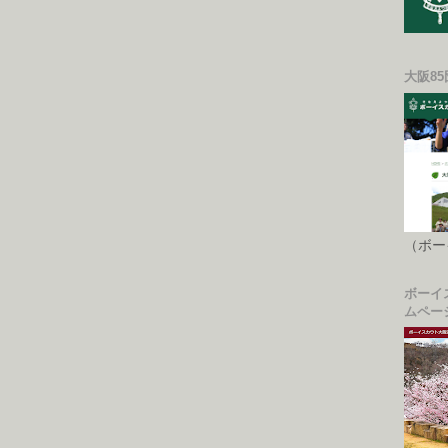
大阪8
（ボー
ボーイ
ムペー