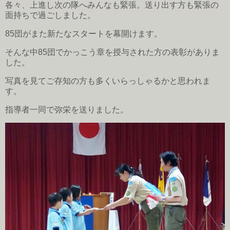
各々、上進し次の隊へみんなも緊張。送り出す方も緊張の
面持ちで過ごしました。
85団がまた新たなスタートを幕開けます。
そんな中85団でかっこう章を授与された方の表彰がありま
した。
写真を見てご存知の方も多くいらっしゃるかと思われま
す。
指導者一同で弥栄を送りました。