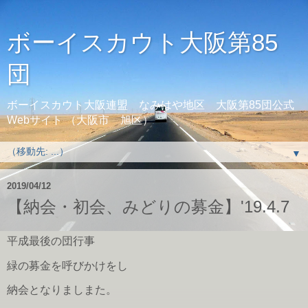
ボーイスカウト大阪第85
団
ボーイスカウト大阪連盟 なみはや地区 大阪第85団公式
Webサイト （大阪市 旭区）
▼
2019/04/12
【納会・初会、みどりの募金】'19.4.7
平成最後の団行事
緑の募金を呼びかけをし
納会となりましまた。