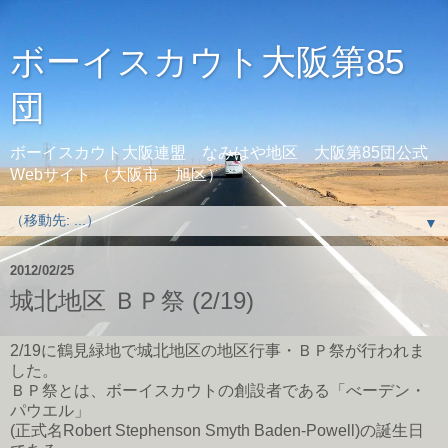
ボーイスカウト大阪第85
団
ボーイスカウト大阪連盟 なみはや地区 大阪第85団公式
Webサイト （大阪市 旭区）
▼
2012/02/25
城北地区 ＢＰ祭 (2/19)
2/19に鶴見緑地で城北地区の地区行事・ＢＰ祭が行われま
した。
ＢＰ祭とは、ボーイスカウトの創設者である「べーデン・
パウエル」
(正式名Robert Stephenson Smyth Baden-Powell)の誕生日