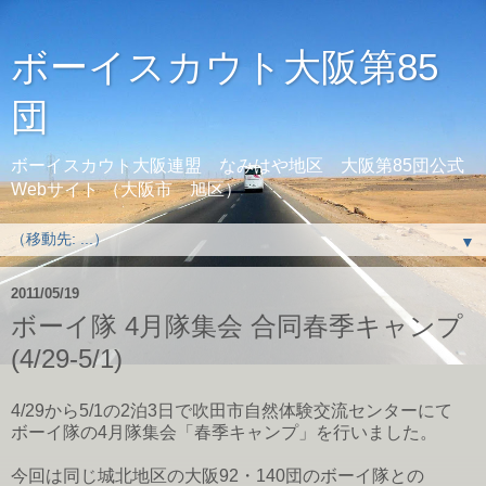
ボーイスカウト大阪第85
団
ボーイスカウト大阪連盟 なみはや地区 大阪第85団公式
Webサイト （大阪市 旭区）
▼
2011/05/19
ボーイ隊 4月隊集会 合同春季キャンプ
(4/29-5/1)
4/29から5/1の2泊3日で吹田市自然体験交流センターにて
ボーイ隊の4月隊集会「春季キャンプ」を行いました。
今回は同じ城北地区の大阪92・140団のボーイ隊との