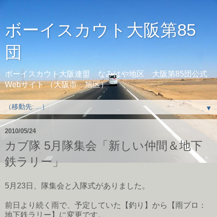
ボーイスカウト大阪第85
団
ボーイスカウト大阪連盟 なみはや地区 大阪第85団公式
Webサイト （大阪市 旭区）
▼
2010/05/24
カブ隊 5月隊集会「新しい仲間＆地下
鉄ラリー」
5月23日、隊集会と入隊式がありました。
前日より続く雨で、予定していた【釣り】から【雨プロ：
地下鉄ラリー】に変更です。