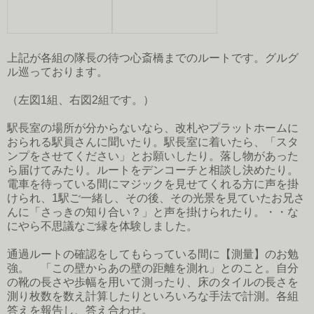
上記が各組の隊長の待つ心斎橋までのルートです。グルグ
ル巡っております。
（左図1組、右図2組です。）
駅長室の場所が分からないなら、改札やプラットホームに
おられる駅員さんに聞いたり。駅長室に着いたら、「スタ
ンプをさせてください」とお願いしたり。落し物があった
ら届けてみたり。ルートをデンコーチと相談し決めたり。
電車を待っている間にマジックを見せてくれる方に声を掛
けられ、1駅ご一緒し、その後、その光景を見ていたお兄さ
んに「さっきの知り合い？」と声を掛けられたり。・・な
にやら不思議なご縁を体験しました。
通過ルートの確認をしてもらっている間に【測量】のお勉
強。 「この壁からあの壁の距離を測れ」とのこと。自分
の靴の長さや歩幅を用いて測ったり、床のタイルの長さを
測り枚数を数え計算したりといろいろな手法で計測。各組
答えを報告し、答え合わせ。